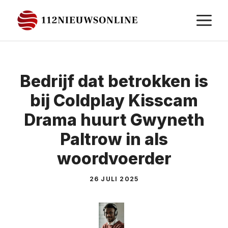
Ga
M
naar
de
inhoud
Bedrijf dat betrokken is
bij Coldplay Kisscam
Drama huurt Gwyneth
Paltrow in als
woordvoerder
26 JULI 2025