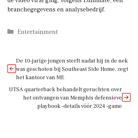
de video viral ging, volgens Luminate, een
branchegegevens en analysebedrijf.
Categorieën
Entertainment
De 10-jarige jongen sterft nadat hij in de nek
was geschoten bij Southeast Side Home, zegt
het kantoor van ME
UTSA quarterback behandelt geruchten over
het ontvangen van Memphis defensieve
playbook -details vóór 2024 -game