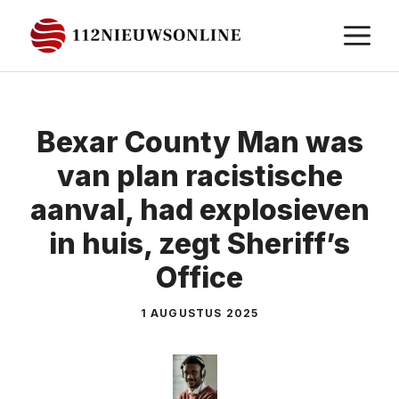
Ga
M
naar
de
inhoud
Bexar County Man was
van plan racistische
aanval, had explosieven
in huis, zegt Sheriff’s
Office
1 AUGUSTUS 2025