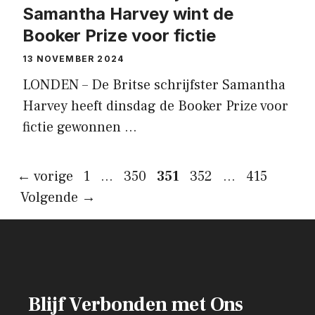
Samantha Harvey wint de
Booker Prize voor fictie
13 NOVEMBER 2024
LONDEN – De Britse schrijfster Samantha
Harvey heeft dinsdag de Booker Prize voor
fictie gewonnen …
Pagina
Pagina
Pagina
Pagina
Pagina
←
vorige
1
…
350
351
352
…
415
Volgende
→
Blijf Verbonden met Ons