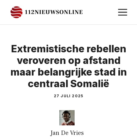
Ga
M
naar
de
inhoud
Extremistische rebellen
veroveren op afstand
maar belangrijke stad in
centraal Somalië
27 JULI 2025
Jan De Vries