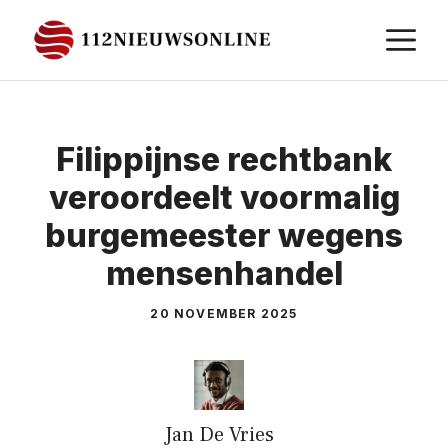
Ga
M
naar
de
inhoud
Filippijnse rechtbank
veroordeelt voormalig
burgemeester wegens
mensenhandel
20 NOVEMBER 2025
Jan De Vries