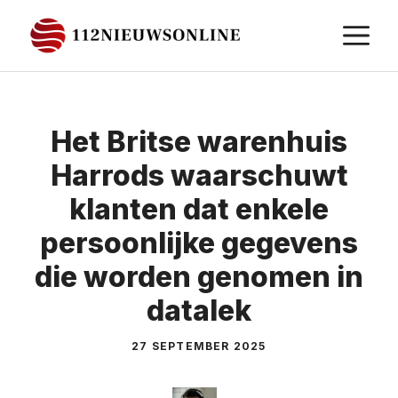
Ga
M
naar
de
inhoud
Het Britse warenhuis
Harrods waarschuwt
klanten dat enkele
persoonlijke gegevens
die worden genomen in
datalek
27 SEPTEMBER 2025