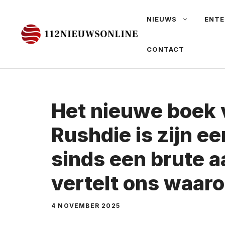
Ga
NIEUWS
ENTE
naar
de
CONTACT
inhoud
Het nieuwe boek
Rushdie is zijn eer
sinds een brute aa
vertelt ons waar
4 NOVEMBER 2025