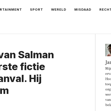
RTAINMENT
SPORT
WERELD
MISDAAD
RECH
 van Salman
Ja
ste fictie
Mij
erv
nval. Hij
Hoo
toe
om
onp
wer
van
bel