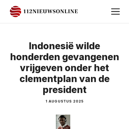
Ga
M
naar
de
inhoud
Indonesië wilde
honderden gevangenen
vrijgeven onder het
clementplan van de
president
1 AUGUSTUS 2025