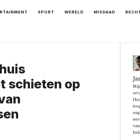
RTAINMENT
SPORT
WERELD
MISDAAD
RECH
huis
Ja
 schieten op
Mij
erv
 van
Hoo
toe
sen
onp
wer
van
bel