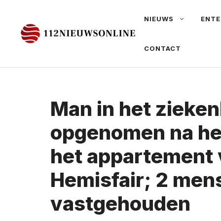
Ga
NIEUWS
ENTE
naar
de
CONTACT
inhoud
Man in het zieken
opgenomen na het
het appartement
Hemisfair; 2 men
vastgehouden