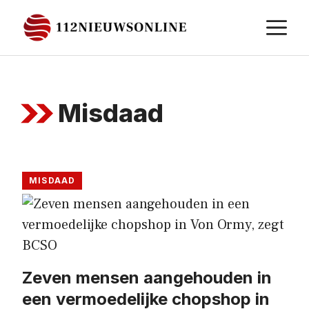
Ga
M
naar
de
inhoud
Misdaad
MISDAAD
Zeven mensen aangehouden in
een vermoedelijke chopshop in