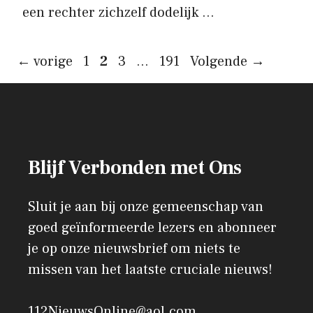
een rechter zichzelf dodelijk …
Pagina
Pagina
Pagina
Pagina
←
vorige
1
2
3
…
191
Volgende
→
Blijf Verbonden met Ons
Sluit je aan bij onze gemeenschap van
goed geïnformeerde lezers en abonneer
je op onze nieuwsbrief om niets te
missen van het laatste cruciale nieuws!
112NieuwsOnline@aol.com