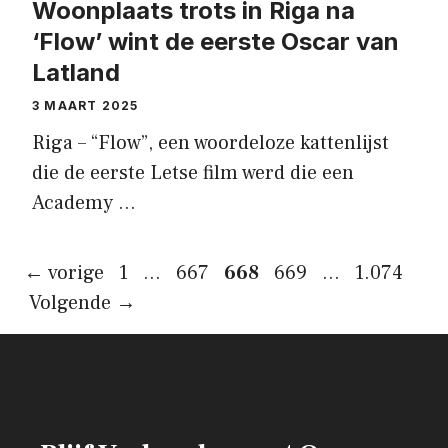
Woonplaats trots in Riga na
‘Flow’ wint de eerste Oscar van
Latland
3 MAART 2025
Riga – “Flow”, een woordeloze kattenlijst
die de eerste Letse film werd die een
Academy …
Pagina
Pagina
Pagina
Pagina
Pagina
←
vorige
1
…
667
668
669
…
1.074
Volgende
→