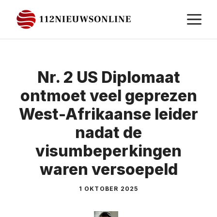
Ga
M
naar
de
inhoud
Nr. 2 US Diplomaat
ontmoet veel geprezen
West-Afrikaanse leider
nadat de
visumbeperkingen
waren versoepeld
1 OKTOBER 2025