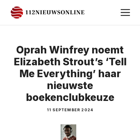
Ga
M
naar
de
inhoud
Oprah Winfrey noemt
Elizabeth Strout’s ‘Tell
Me Everything’ haar
nieuwste
boekenclubkeuze
11 SEPTEMBER 2024