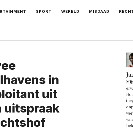
RTAINMENT
SPORT
WERELD
MISDAAD
RECH
wee
Ja
lhavens in
Mij
erv
loitant uit
Hoo
toe
 uitspraak
onp
wer
echtshof
van
bel