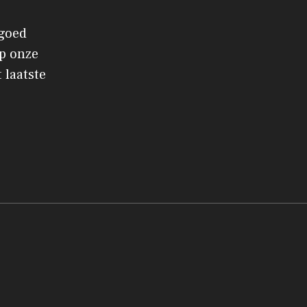
 goed
p onze
 laatste