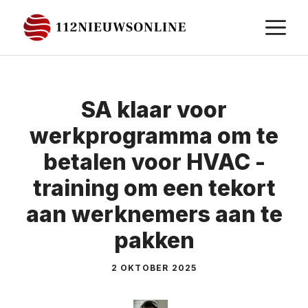
Ga
M
naar
de
inhoud
SA klaar voor
werkprogramma om te
betalen voor HVAC -
training om een ​​tekort
aan werknemers aan te
pakken
2 OKTOBER 2025