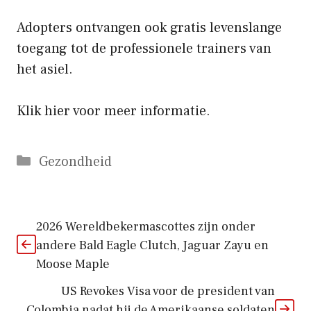
Adopters ontvangen ook gratis levenslange
toegang tot de professionele trainers van
het asiel.
Klik hier voor meer informatie.
Categorieën
Gezondheid
2026 Wereldbekermascottes zijn onder
andere Bald Eagle Clutch, Jaguar Zayu en
Moose Maple
US Revokes Visa voor de president van
Colombia nadat hij de Amerikaanse soldaten