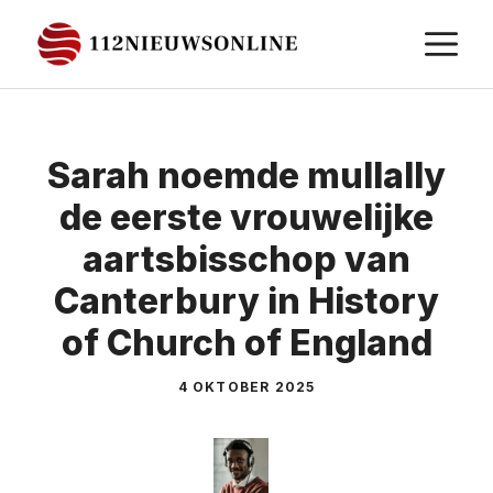
Ga
M
naar
de
inhoud
Sarah noemde mullally
de eerste vrouwelijke
aartsbisschop van
Canterbury in History
of Church of England
4 OKTOBER 2025