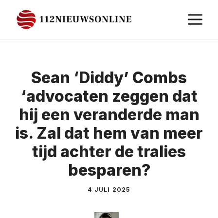
Ga
M
naar
de
inhoud
Sean ‘Diddy’ Combs
‘advocaten zeggen dat
hij een veranderde man
is. Zal dat hem van meer
tijd achter de tralies
besparen?
4 JULI 2025