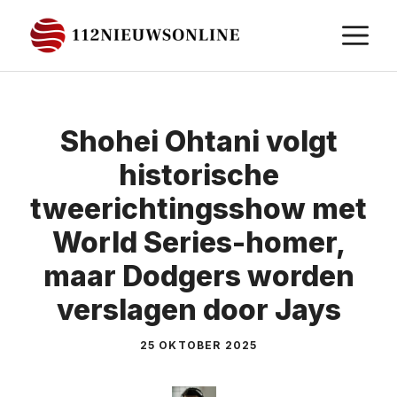
Ga
M
naar
de
inhoud
Shohei Ohtani volgt
historische
tweerichtingsshow met
World Series-homer,
maar Dodgers worden
verslagen door Jays
25 OKTOBER 2025