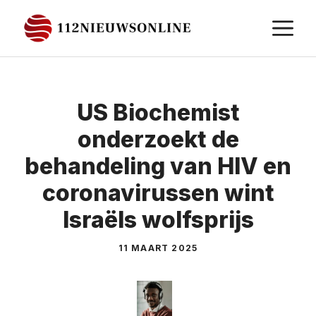
Ga
M
naar
de
inhoud
US Biochemist
onderzoekt de
behandeling van HIV en
coronavirussen wint
Israëls wolfsprijs
11 MAART 2025