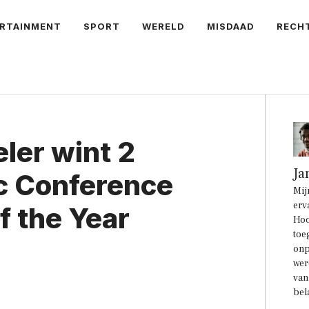
RTAINMENT
SPORT
WERELD
MISDAAD
RECH
ler wint 2
Ja
c Conference
Mij
erv
f the Year
Hoo
toe
onp
wer
van
bel