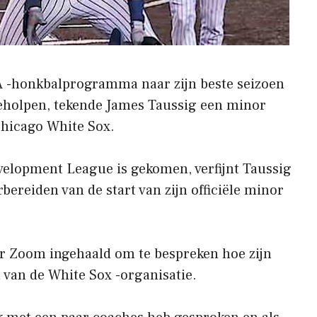
A -honkbalprogramma naar zijn beste seizoen
geholpen, tekende James Taussig een minor
hicago White Sox.
velopment League is gekomen, verfijnt Taussig
rbereiden van de start van zijn officiële minor
.
er Zoom ingehaald om te bespreken hoe zijn
d van de White Sox -organisatie.