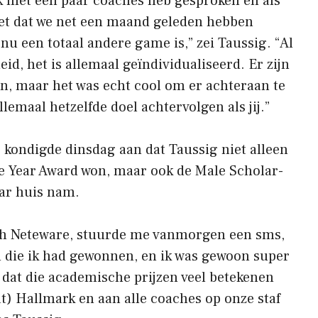
 ik met een paar coaches heb gesproken en als
eet dat we net een maand geleden hebben
 nu een totaal andere game is,” zei Taussig. “Al
eid, het is allemaal geïndividualiseerd. Er zijn
n, maar het was echt cool om er achteraan te
lemaal hetzelfde doel achtervolgen als jij.”
kondigde dinsdag aan dat Taussig niet alleen
he Year Award won, maar ook de Male Scholar-
aar huis nam.
th Neteware, stuurde me vanmorgen een sms,
 die ik had gewonnen, en ik was gewoon super
 dat die academische prijzen veel betekenen
t) Hallmark en aan alle coaches op onze staf