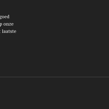
 goed
p onze
 laatste