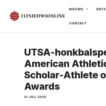
Ga
NIEUWS
ENTE
naar
de
CONTACT
inhoud
UTSA-honkbalspe
American Athleti
Scholar-Athlete o
Awards
31 JULI 2025