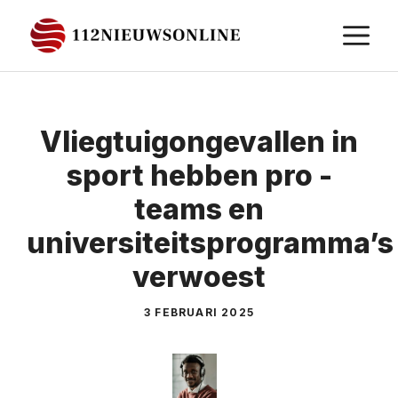
Ga
M
naar
de
inhoud
Vliegtuigongevallen in
sport hebben pro -
teams en
universiteitsprogramma’s
verwoest
3 FEBRUARI 2025