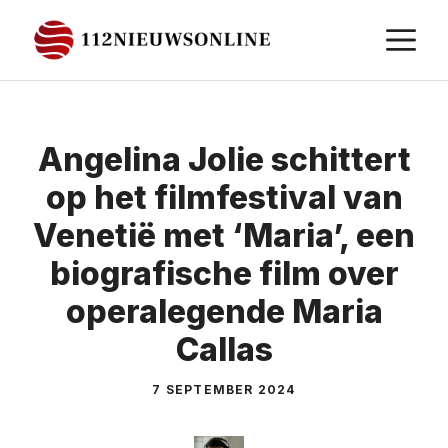
Ga
M
naar
de
inhoud
Angelina Jolie schittert
op het filmfestival van
Venetië met ‘Maria’, een
biografische film over
operalegende Maria
Callas
7 SEPTEMBER 2024