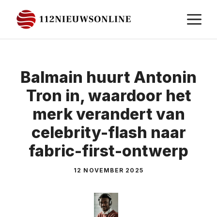
Ga
M
naar
de
inhoud
Balmain huurt Antonin
Tron in, waardoor het
merk verandert van
celebrity-flash naar
fabric-first-ontwerp
12 NOVEMBER 2025