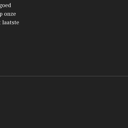
 goed
p onze
 laatste