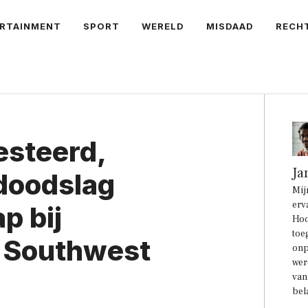
RTAINMENT
SPORT
WERELD
MISDAAD
RECH
esteerd,
Ja
doodslag
Mij
erv
p bij
Hoo
toe
n Southwest
onp
wer
van
bel