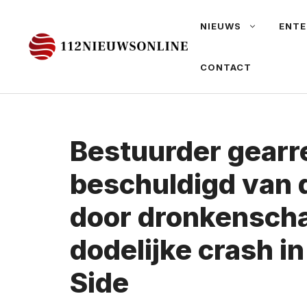
Ga
NIEUWS
ENTE
naar
de
CONTACT
inhoud
Bestuurder gearr
beschuldigd van 
door dronkenscha
dodelijke crash i
Side