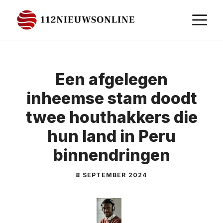
Ga
M
naar
de
inhoud
Een afgelegen
inheemse stam doodt
twee houthakkers die
hun land in Peru
binnendringen
8 SEPTEMBER 2024