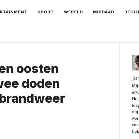
RTAINMENT
SPORT
WERELD
MISDAAD
RECH
ten oosten
Ja
twee doden
Mij
erv
e brandweer
Hoo
toe
onp
wer
van
bel