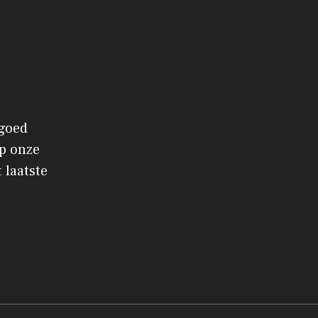
 goed
p onze
 laatste