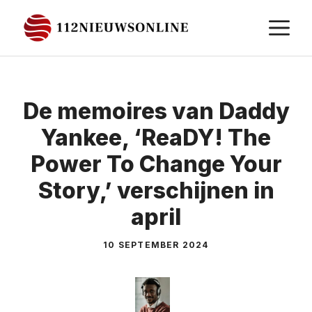
Ga
M
naar
de
inhoud
De memoires van Daddy
Yankee, ‘ReaDY! The
Power To Change Your
Story,’ verschijnen in
april
10 SEPTEMBER 2024