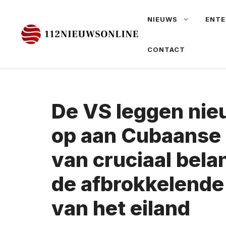
Ga
NIEUWS
ENTE
naar
de
CONTACT
inhoud
De VS leggen nie
op aan Cubaanse 
van cruciaal belan
de afbrokkelend
van het eiland