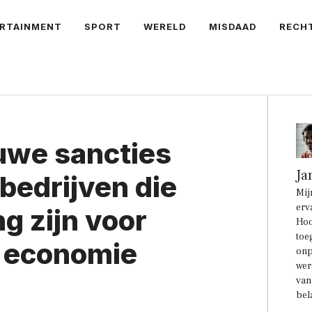
RTAINMENT
SPORT
WERELD
MISDAAD
RECH
uwe sancties
Ja
bedrijven die
Mij
erv
g zijn voor
Hoo
toe
e economie
onp
wer
van
bel