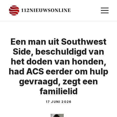
Ga
M
naar
de
inhoud
Een man uit Southwest
Side, beschuldigd van
het doden van honden,
had ACS eerder om hulp
gevraagd, zegt een
familielid
17 JUNI 2026