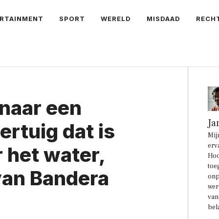
RTAINMENT
SPORT
WERELD
MISDAAD
RECH
 naar een
Ja
ertuig dat is
Mij
erv
het water,
Hoo
toe
van Bandera
onp
wer
van
bel