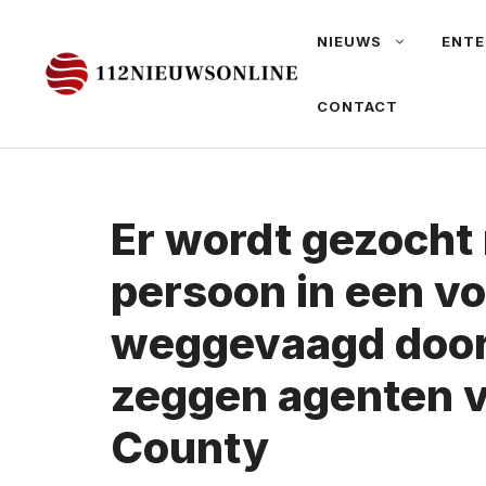
Ga
NIEUWS
ENTE
naar
de
CONTACT
inhoud
Er wordt gezocht
persoon in een vo
weggevaagd door 
zeggen agenten 
County