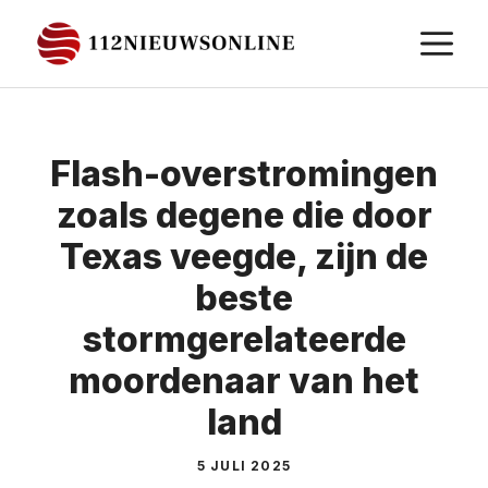
Ga
M
naar
de
inhoud
Flash-overstromingen
zoals degene die door
Texas veegde, zijn de
beste
stormgerelateerde
moordenaar van het
land
5 JULI 2025