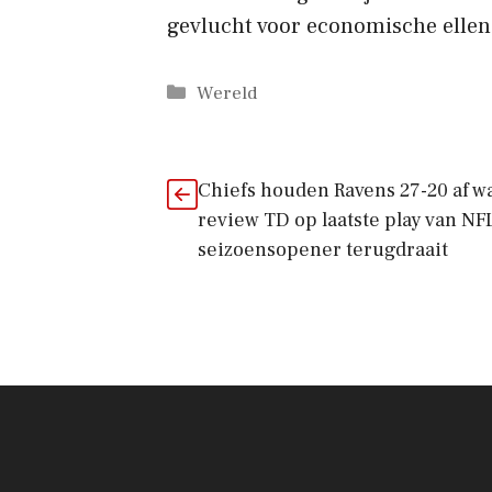
gevlucht voor economische ellen
Categorieën
Wereld
Chiefs houden Ravens 27-20 af 
review TD op laatste play van NFL
seizoensopener terugdraait