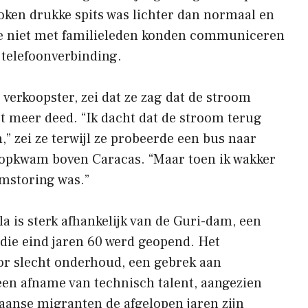
oken drukke spits was lichter dan normaal en
 niet met familieleden konden communiceren
telefoonverbinding.
 verkoopster, zei dat ze zag dat de stroom
iet meer deed. “Ik dacht dat de stroom terug
” zei ze terwijl ze probeerde een bus naar
n opkwam boven Caracas. “Maar toen ik wakker
omstoring was.”
la is sterk afhankelijk van de Guri-dam, een
die eind jaren 60 werd geopend. Het
oor slecht onderhoud, een gebrek aan
een afname van technisch talent, aangezien
aanse migranten de afgelopen jaren zijn