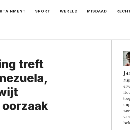
RTAINMENT
SPORT
WERELD
MISDAAD
RECH
ng treft
Ja
nezuela,
Mij
erv
wijt
Hoo
toe
e oorzaak
onp
wer
van
bel