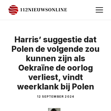
Ga
M
naar
de
inhoud
Harris’ suggestie dat
Polen de volgende zou
kunnen zijn als
Oekraïne de oorlog
verliest, vindt
weerklank bij Polen
12 SEPTEMBER 2024