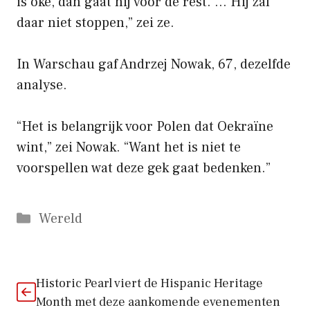
is oké, dan gaat hij voor de rest. … Hij zal
daar niet stoppen,” zei ze.
In Warschau gaf Andrzej Nowak, 67, dezelfde
analyse.
“Het is belangrijk voor Polen dat Oekraïne
wint,” zei Nowak. “Want het is niet te
voorspellen wat deze gek gaat bedenken.”
Categorieën
Wereld
Historic Pearl viert de Hispanic Heritage
Month met deze aankomende evenementen