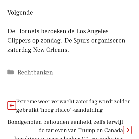
Volgende
De Hornets bezoeken de Los Angeles
Clippers op zondag. De Spurs organiseren
zaterdag New Orleans.
Categorieën
Rechtbanken
Extreme weer verwacht zaterdag wordt zelden
gebruikt ‘hoog risico’ -aanduiding
Bondgenoten behouden eenheid, zelfs terwijl
de tarieven van Trump en Canada
beschimpen overschaduw G7 -vergadering