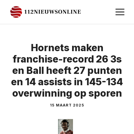
Ga
M
naar
de
inhoud
Hornets maken
franchise-record 26 3s
en Ball heeft 27 punten
en 14 assists in 145-134
overwinning op sporen
15 MAART 2025