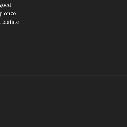
 goed
p onze
 laatste