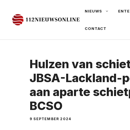
Ga
NIEUWS
ENTE
naar
de
CONTACT
inhoud
Hulzen van schiet
JBSA-Lackland-po
aan aparte schietp
BCSO
9 SEPTEMBER 2024