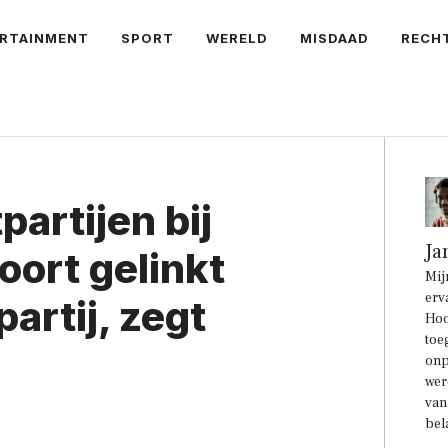
RTAINMENT
SPORT
WERELD
MISDAAD
RECH
partijen bij
Ja
ort gelinkt
Mij
erv
artij, zegt
Hoo
toe
onp
wer
van
bel