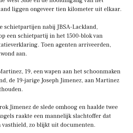
e West Side en de hoofdingang van het
nd liggen ongeveer tien kilometer uit elkaar.
e schietpartijen nabij JBSA-Lackland,
 een schietpartij in het 1500-blok van
atieverklaring. Toen agenten arriveerden,
twond aan.
 Martinez, 19, een wapen aan het schoonmaken
nd, de 19-jarige Joseph Jimenez, aan Martinez
sthouden.
trok Jimenez de slede omhoog en haalde twee
kogels raakte een mannelijk slachtoffer dat
vasthield, zo blijkt uit documenten.