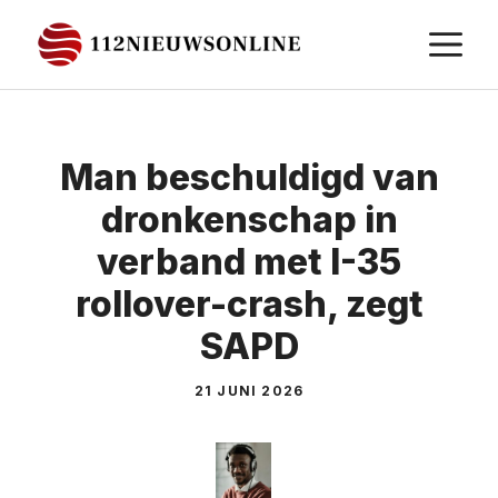
Ga
M
naar
de
inhoud
Man beschuldigd van
dronkenschap in
verband met I-35
rollover-crash, zegt
SAPD
21 JUNI 2026