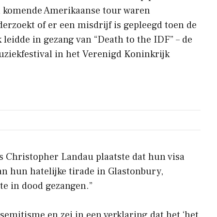
een komende Amerikaanse tour waren
derzoekt of er een misdrijf is gepleegd toen de
 leidde in gezang van “Death to the IDF” – de
uziekfestival in het Verenigd Koninkrijk
s Christopher Landau plaatste dat hun visa
an hun hatelijke tirade in Glastonbury,
gte in dood gezangen.”
emitisme en zei in een verklaring dat het ‘het