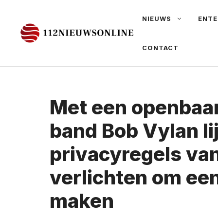
Ga
NIEUWS
ENTE
naar
de
CONTACT
inhoud
Met een openbaar
band Bob Vylan li
privacyregels van
verlichten om een 
maken