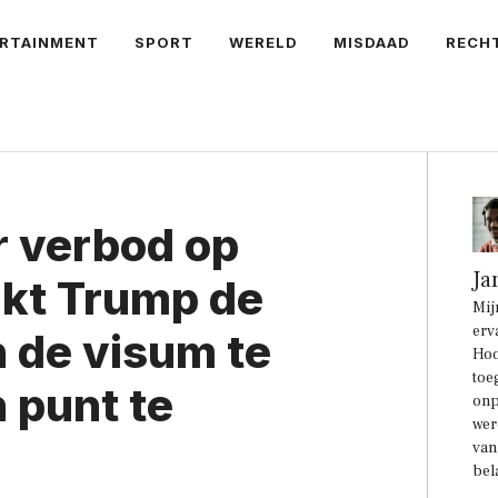
RTAINMENT
SPORT
WERELD
MISDAAD
RECH
 verbod op
Ja
jkt Trump de
Mij
erv
 de visum te
Hoo
toe
​​punt te
onp
wer
van
bel