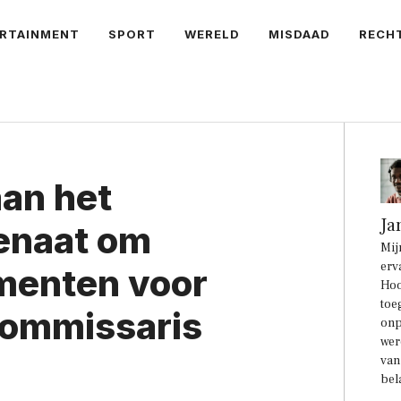
RTAINMENT
SPORT
WERELD
MISDAAD
RECH
aan het
Ja
enaat om
Mij
erv
menten voor
Hoo
toe
commissaris
onp
wer
van
bel