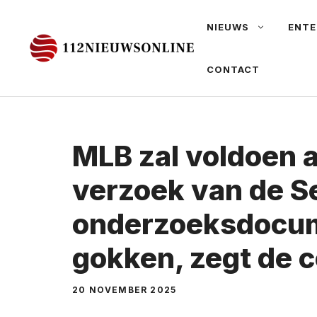
Ga
NIEUWS
ENTE
naar
de
CONTACT
inhoud
MLB zal voldoen 
verzoek van de S
onderzoeksdocu
gokken, zegt de 
20 NOVEMBER 2025