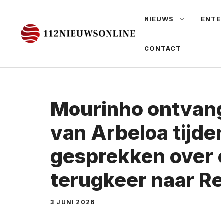
Ga
NIEUWS
ENTE
naar
de
CONTACT
inhoud
Mourinho ontvan
van Arbeloa tijde
gesprekken over
terugkeer naar R
3 JUNI 2026