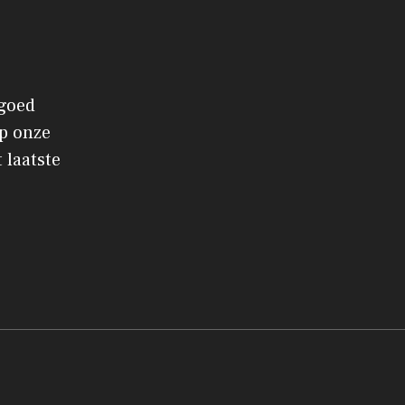
 goed
p onze
 laatste