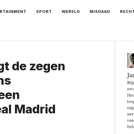
RTAINMENT
SPORT
WERELD
MISDAAD
RECH
gt de zegen
Ja
ns
Mij
erv
 een
Hoo
toe
eal Madrid
onp
wer
van
bel