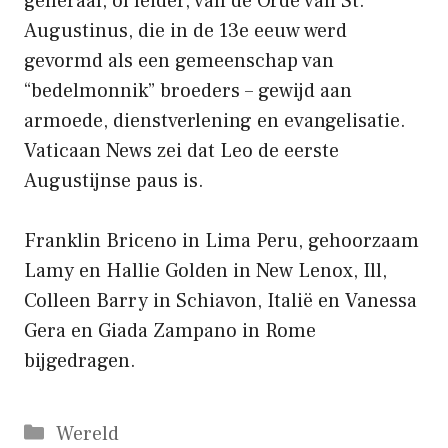
generaal, of leider, van de Orde van St.
Augustinus, die in de 13e eeuw werd
gevormd als een gemeenschap van
“bedelmonnik” broeders – gewijd aan
armoede, dienstverlening en evangelisatie.
Vaticaan News zei dat Leo de eerste
Augustijnse paus is.
Franklin Briceno in Lima Peru, gehoorzaam
Lamy en Hallie Golden in New Lenox, Ill,
Colleen Barry in Schiavon, Italië en Vanessa
Gera en Giada Zampano in Rome
bijgedragen.
Categorieën
Wereld