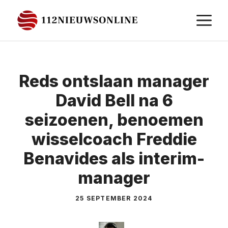
Ga
M
naar
de
inhoud
Reds ontslaan manager
David Bell na 6
seizoenen, benoemen
wisselcoach Freddie
Benavides als interim-
manager
25 SEPTEMBER 2024