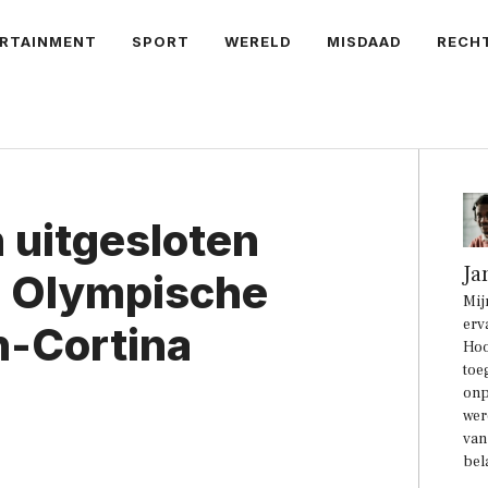
RTAINMENT
SPORT
WERELD
MISDAAD
RECH
 uitgesloten
Ja
e Olympische
Mij
erv
n-Cortina
Hoo
toe
onp
wer
van
bel