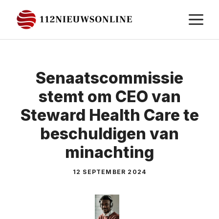
Ga
M
naar
de
inhoud
Senaatscommissie
stemt om CEO van
Steward Health Care te
beschuldigen van
minachting
12 SEPTEMBER 2024