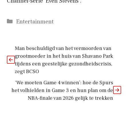
Channel-serie ‘Even Stevens’.
Categorieën
Entertainment
Man beschuldigd van het vermoorden van
grootmoeder in het huis van Shavano Park
tijdens een geestelijke gezondheidscrisis,
zegt BCSO
‘We moeten Game 4 winnen’: hoe de Spurs
het volhielden in Game 3 en hun plan om de
NBA-finale van 2026 gelijk te trekken