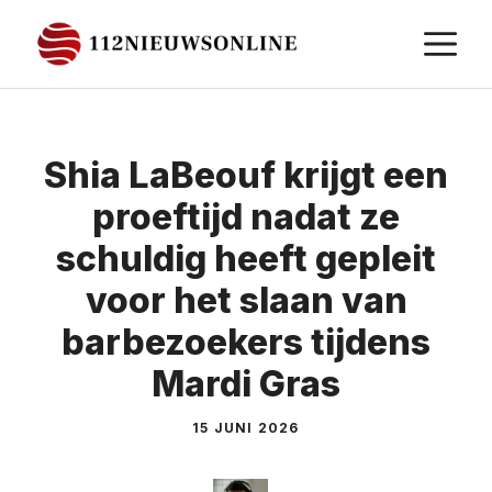
Ga
M
naar
de
inhoud
Shia LaBeouf krijgt een
proeftijd nadat ze
schuldig heeft gepleit
voor het slaan van
barbezoekers tijdens
Mardi Gras
15 JUNI 2026