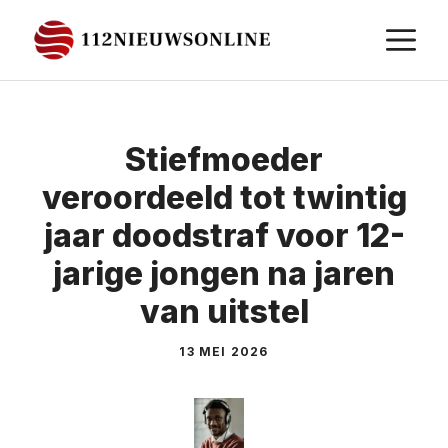
Ga
M
naar
de
inhoud
Stiefmoeder
veroordeeld tot twintig
jaar doodstraf voor 12-
jarige jongen na jaren
van uitstel
13 MEI 2026