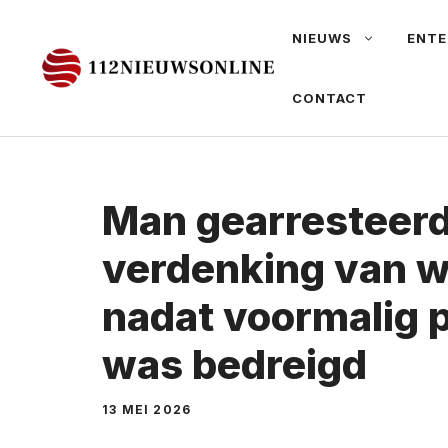
Ga
NIEUWS
ENTE
naar
de
CONTACT
inhoud
Man gearresteerd
verdenking van 
nadat voormalig 
was bedreigd
13 MEI 2026