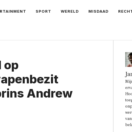
RTAINMENT
SPORT
WERELD
MISDAAD
RECH
 op
Ja
wapenbezit
Mij
erv
prins Andrew
Hoo
toe
onp
wer
van
bel