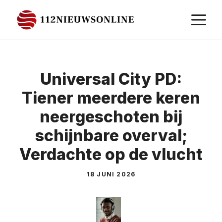
Ga
M
naar
de
inhoud
Universal City PD:
Tiener meerdere keren
neergeschoten bij
schijnbare overval;
Verdachte op de vlucht
18 JUNI 2026