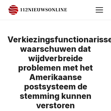
Ga
M
naar
de
inhoud
Verkiezingsfunctionariss
waarschuwen dat
wijdverbreide
problemen met het
Amerikaanse
postsysteem de
stemming kunnen
verstoren