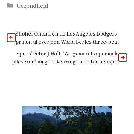
Categorieën
Gezondheid
Shohei Ohtani en de Los Angeles Dodgers
praten al over een World Series three-peat
Spurs’ Peter J Holt: ‘We gaan iets speciaals
afleveren’ na goedkeuring in de binnenstad